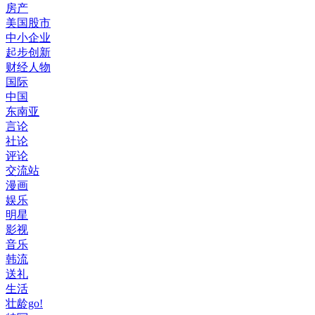
房产
美国股市
中小企业
起步创新
财经人物
国际
中国
东南亚
言论
社论
评论
交流站
漫画
娱乐
明星
影视
音乐
韩流
送礼
生活
壮龄go!