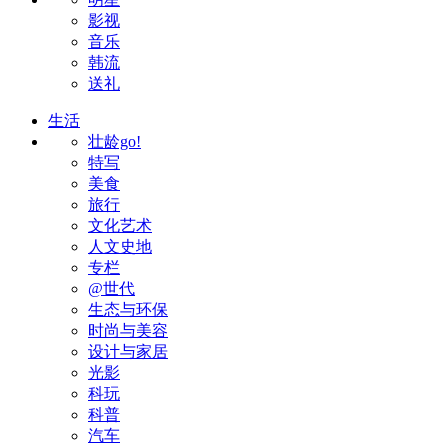
影视
音乐
韩流
送礼
生活
壮龄go!
特写
美食
旅行
文化艺术
人文史地
专栏
@世代
生态与环保
时尚与美容
设计与家居
光影
科玩
科普
汽车