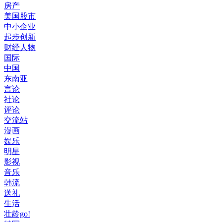
房产
美国股市
中小企业
起步创新
财经人物
国际
中国
东南亚
言论
社论
评论
交流站
漫画
娱乐
明星
影视
音乐
韩流
送礼
生活
壮龄go!