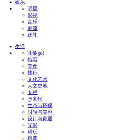
娱乐
明星
影视
音乐
韩流
送礼
生活
壮龄go!
特写
美食
旅行
文化艺术
人文史地
专栏
@世代
生态与环保
时尚与美容
设计与家居
光影
科玩
科普