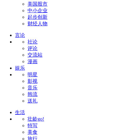
美国股市
中小企业
起步创新
财经人物
言论
社论
评论
交流站
漫画
娱乐
明星
影视
音乐
韩流
送礼
生活
壮龄go!
特写
美食
旅行