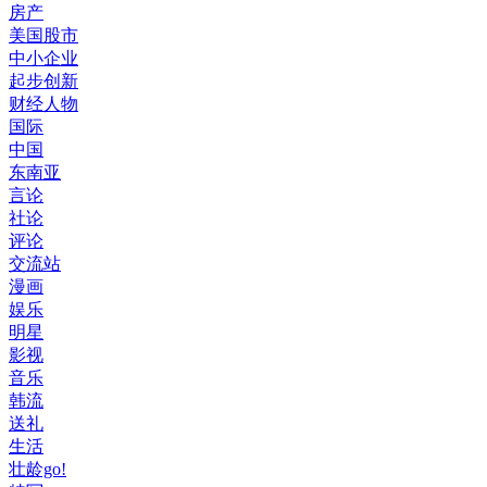
房产
美国股市
中小企业
起步创新
财经人物
国际
中国
东南亚
言论
社论
评论
交流站
漫画
娱乐
明星
影视
音乐
韩流
送礼
生活
壮龄go!