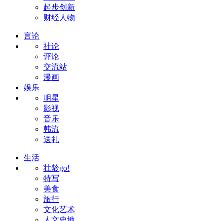
起步创新
财经人物
言论
社论
评论
交流站
漫画
娱乐
明星
影视
音乐
韩流
送礼
生活
壮龄go!
特写
美食
旅行
文化艺术
人文史地