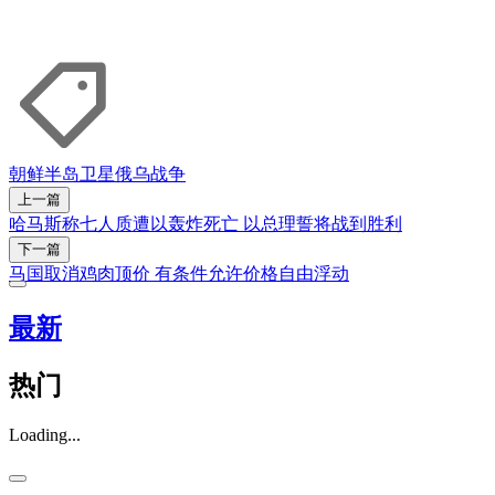
朝鲜半岛
卫星
俄乌战争
上一篇
哈马斯称七人质遭以轰炸死亡 以总理誓将战到胜利
下一篇
马国取消鸡肉顶价 有条件允许价格自由浮动
最新
热门
Loading...