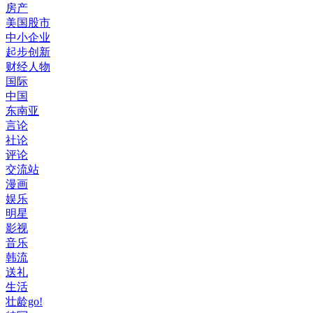
房产
美国股市
中小企业
起步创新
财经人物
国际
中国
东南亚
言论
社论
评论
交流站
漫画
娱乐
明星
影视
音乐
韩流
送礼
生活
壮龄go!