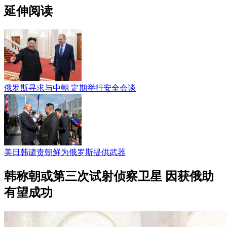
延伸阅读
俄罗斯寻求与中朝 定期举行安全会谈
美日韩谴责朝鲜为俄罗斯提供武器
韩称朝或第三次试射侦察卫星 因获俄助
有望成功