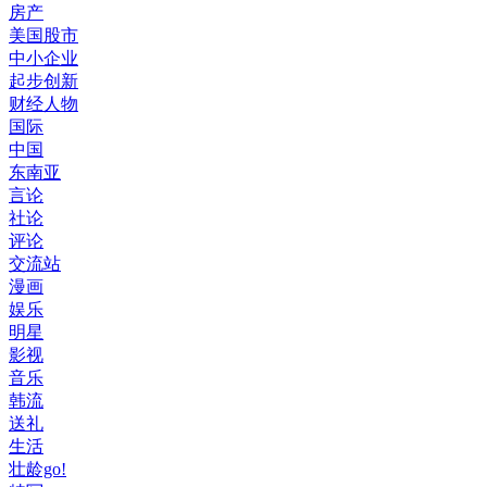
房产
美国股市
中小企业
起步创新
财经人物
国际
中国
东南亚
言论
社论
评论
交流站
漫画
娱乐
明星
影视
音乐
韩流
送礼
生活
壮龄go!