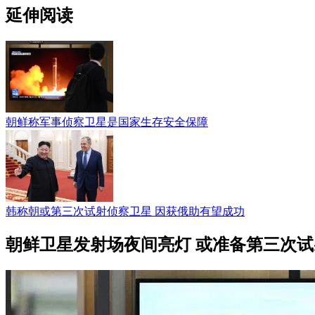
延伸阅读
朝鲜称军事侦察卫星是国家生存安全保障
韩称朝或第三次试射侦察卫星 因获俄助有望成功
朝鲜卫星发射场夜间亮灯 或准备第三次试