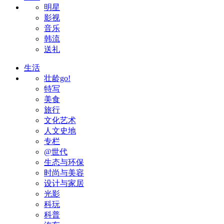
明星
影视
音乐
韩流
送礼
生活
壮龄go!
特写
美食
旅行
文化艺术
人文史地
专栏
@世代
生态与环保
时尚与美容
设计与家居
光影
科玩
科普