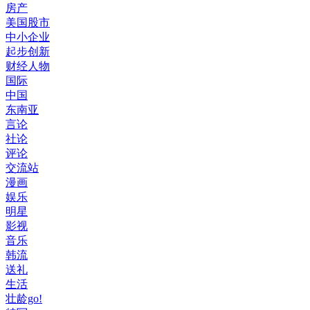
房产
美国股市
中小企业
起步创新
财经人物
国际
中国
东南亚
言论
社论
评论
交流站
漫画
娱乐
明星
影视
音乐
韩流
送礼
生活
壮龄go!