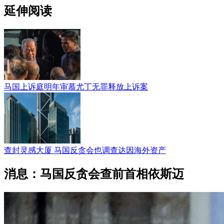
延伸阅读
马国上诉庭明年审慕尤丁无罪释放上诉案
查封灵感大厦 马国反贪会也调查达因海外资产
消息：马国反贪会查前首相依斯迈