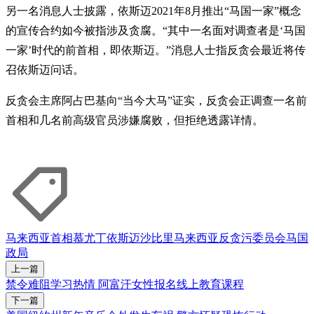
另一名消息人士披露，依斯迈2021年8月推出“马国一家”概念
的宣传合约如今被指涉及贪腐。“其中一名面对调查者是‘马国
一家’时代的前首相，即依斯迈。”消息人士指反贪会最近将传
召依斯迈问话。
反贪会主席阿占巴基向“当今大马”证实，反贪会正调查一名前
首相和几名前高级官员涉嫌腐败，但拒绝透露详情。
马来西亚首相
慕尤丁
依斯迈沙比里
马来西亚
反贪污委员会
马国
政局
上一篇
禁令难阻学习热情 阿富汗女性报名线上教育课程
下一篇