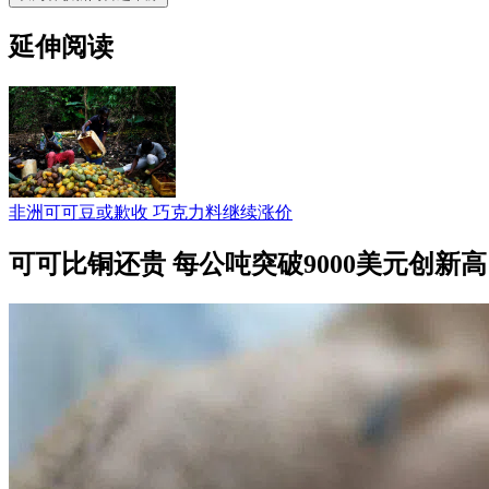
延伸阅读
非洲可可豆或歉收 巧克力料继续涨价
可可比铜还贵 每公吨突破9000美元创新高