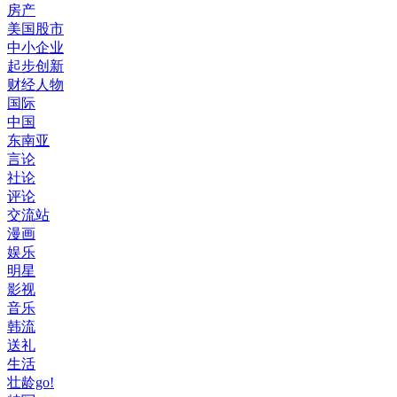
房产
美国股市
中小企业
起步创新
财经人物
国际
中国
东南亚
言论
社论
评论
交流站
漫画
娱乐
明星
影视
音乐
韩流
送礼
生活
壮龄go!