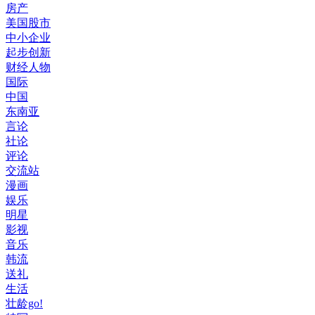
房产
美国股市
中小企业
起步创新
财经人物
国际
中国
东南亚
言论
社论
评论
交流站
漫画
娱乐
明星
影视
音乐
韩流
送礼
生活
壮龄go!