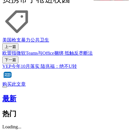
美国
枪支
暴力
公共卫生
上一篇
欧盟指微软Teams与Office捆绑 抵触反垄断法
下一篇
VEP今年10月落实 陆兆福：绝不U转
购买此文章
最新
热门
Loading...