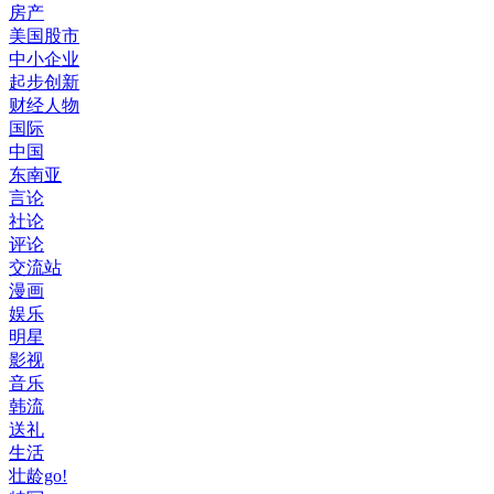
房产
美国股市
中小企业
起步创新
财经人物
国际
中国
东南亚
言论
社论
评论
交流站
漫画
娱乐
明星
影视
音乐
韩流
送礼
生活
壮龄go!