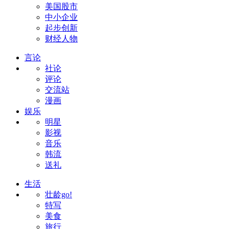
美国股市
中小企业
起步创新
财经人物
言论
社论
评论
交流站
漫画
娱乐
明星
影视
音乐
韩流
送礼
生活
壮龄go!
特写
美食
旅行