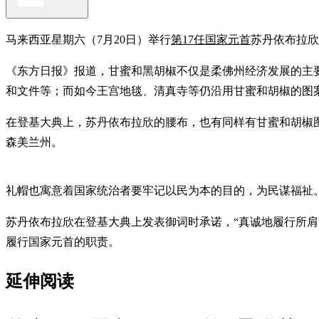
马来西亚星期六（7月20日）举行
第17任国家元首
苏丹依布拉
《东方日报》报道，甘蜜和黑胡椒不仅是柔佛州经济发展的主
和文件等；而如今王宫地毯、清真寺等仍沿用甘蜜和胡椒的图
在登基大典上，苏丹依布拉欣的腰布，也有同样有甘蜜和胡椒图案。元首
森美兰州。
礼帽也寓意着国家统治者要牢记以民为本的目的，为民谋福祉
苏丹依布拉欣在登基大典上发表御词时承诺，“真诚地履行所
履行国家元首的职责。
延伸阅读