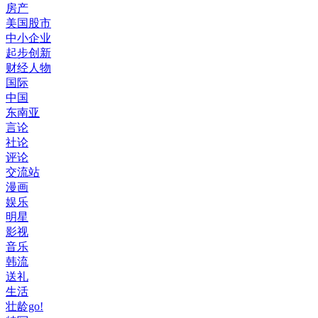
房产
美国股市
中小企业
起步创新
财经人物
国际
中国
东南亚
言论
社论
评论
交流站
漫画
娱乐
明星
影视
音乐
韩流
送礼
生活
壮龄go!