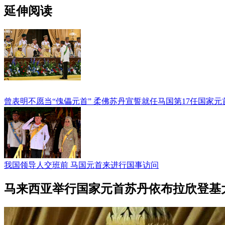
延伸阅读
曾表明不愿当“傀儡元首” 柔佛苏丹宣誓就任马国第17任国家元
我国领导人交班前 马国元首来进行国事访问
马来西亚举行国家元首苏丹依布拉欣登基