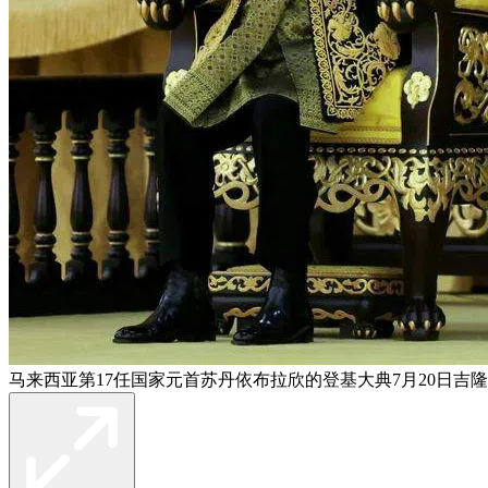
马来西亚第17任国家元首苏丹依布拉欣的登基大典7月20日吉