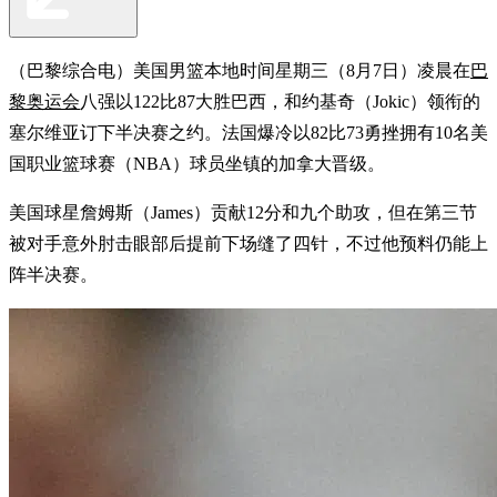
（巴黎综合电）美国男篮本地时间星期三（8月7日）凌晨在
巴
黎奥运会
八强以122比87大胜巴西，和约基奇（Jokic）领衔的
塞尔维亚订下半决赛之约。法国爆冷以82比73勇挫拥有10名美
国职业篮球赛（NBA）球员坐镇的加拿大晋级。
美国球星詹姆斯（James）贡献12分和九个助攻，但在第三节
被对手意外肘击眼部后提前下场缝了四针，不过他预料仍能上
阵半决赛。