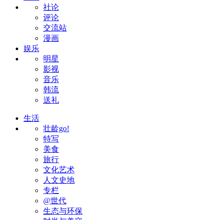
社论
评论
交流站
漫画
娱乐
明星
影视
音乐
韩流
送礼
生活
壮龄go!
特写
美食
旅行
文化艺术
人文史地
专栏
@世代
生态与环保