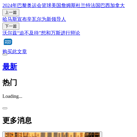
2024年巴黎奥运会
篮球
美国
詹姆斯
杜兰特
法国
巴西
加拿大
上一篇
哈马斯宣布辛瓦尔为新领导人
下一篇
沃尔兹“迫不及待”想和万斯进行辩论
购买此文章
最新
热门
Loading...
更多消息