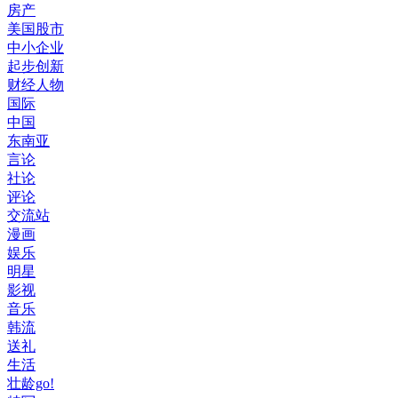
房产
美国股市
中小企业
起步创新
财经人物
国际
中国
东南亚
言论
社论
评论
交流站
漫画
娱乐
明星
影视
音乐
韩流
送礼
生活
壮龄go!