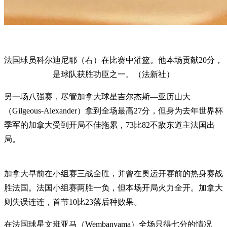
法国球员科尔迪尼耶（右）在比赛中灌篮。他本场贡献20分，
是球队获胜功臣之一。（法新社）
另一场八强赛，尽管加拿大球星吉尔杰斯—亚历山大
（Gilgeous-Alexander）拿到全场最高27分，但身为去年世界杯
季军的加拿大受到开局不佳拖累，73比82不敌东道主法国出
局。
加拿大早前在小组赛三战全胜，并曾在奥运开赛前的热身赛战
胜法国。法国小组赛两胜一负，但本场开局火力全开。加拿大
则失误连连，首节10比23落后种败果。
在法国球星文班亚马（Wembanyama）全场只得七分的情况