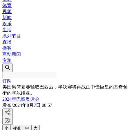
体育
视频
新闻
娱乐
生活
系列节目
直播
播客
互动新闻
专题
订阅
美国男篮复赛轻取巴西后，半决赛将再战由中锋巨星约基奇领
衔的塞尔维亚。
2024年巴黎奥运会
发布
/
2024年8月7日 08:57
小
标准
中
大