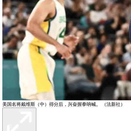
美国名将戴维斯（中）得分后，兴奋握拳呐喊。 （法新社）