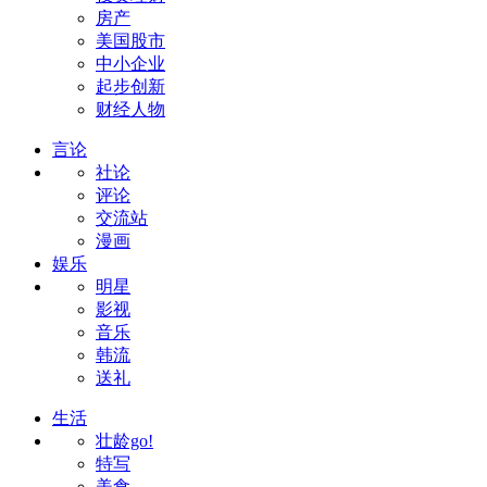
房产
美国股市
中小企业
起步创新
财经人物
言论
社论
评论
交流站
漫画
娱乐
明星
影视
音乐
韩流
送礼
生活
壮龄go!
特写
美食