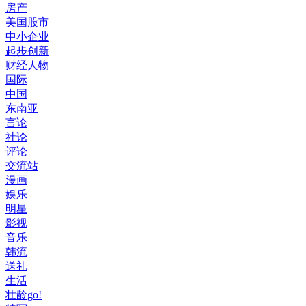
房产
美国股市
中小企业
起步创新
财经人物
国际
中国
东南亚
言论
社论
评论
交流站
漫画
娱乐
明星
影视
音乐
韩流
送礼
生活
壮龄go!