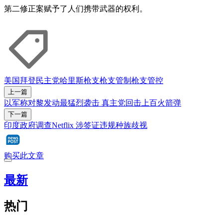
第二修正案赋予了人们携带武器的权利。
美国
拜登
民主党
哈里斯
枪支
枪支管制
枪支管控
上一篇
以军称对黎发动最猛烈袭击 真主党回击上百火箭弹
下一篇
印度政府调查Netflix 涉签证违规种族歧视
购买此文章
最新
热门