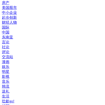
房产
美国股市
中小企业
起步创新
财经人物
国际
中国
东南亚
言论
社论
评论
交流站
漫画
娱乐
明星
影视
音乐
韩流
送礼
生活
壮龄go!