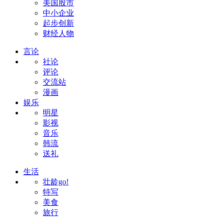
美国股市
中小企业
起步创新
财经人物
言论
社论
评论
交流站
漫画
娱乐
明星
影视
音乐
韩流
送礼
生活
壮龄go!
特写
美食
旅行