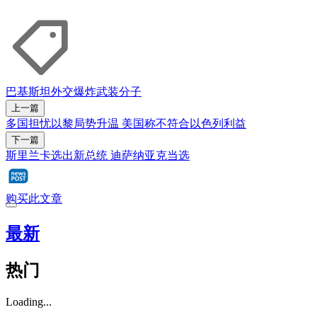
巴基斯坦
外交
爆炸
武装分子
上一篇
多国担忧以黎局势升温 美国称不符合以色列利益
下一篇
斯里兰卡选出新总统 迪萨纳亚克当选
购买此文章
最新
热门
Loading...