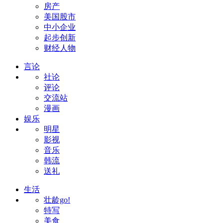
房产
美国股市
中小企业
起步创新
财经人物
言论
社论
评论
交流站
漫画
娱乐
明星
影视
音乐
韩流
送礼
生活
壮龄go!
特写
美食