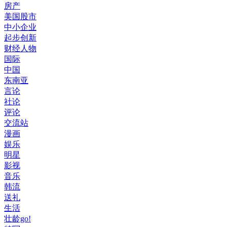
房产
美国股市
中小企业
起步创新
财经人物
国际
中国
东南亚
言论
社论
评论
交流站
漫画
娱乐
明星
影视
音乐
韩流
送礼
生活
壮龄go!