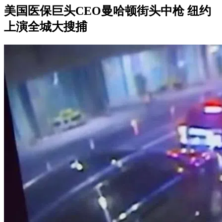
美国医保巨头CEO曼哈顿街头中枪 纽约
上演全城大搜捕