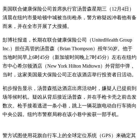
美国联合健康保险公司首席执行官汤普森星期三（12月4日）
清晨在纽约市曼哈顿中城被当街枪杀，警方称疑凶冲着他有备
而来，并在全市开展了大搜捕。
彭博社报道，长期在联合健康保险公司（UnitedHealth Group
Inc.）担任高管的汤普森（Brian Thompson）殁年50岁。他于
当地时间早上6时45分（新加坡时间晚上7时45分）左右在纽约
市中心希尔顿酒店（New York Hilton Midtown）外背部中弹，
当时，这家美国最大保险公司正在该酒店举行投资者日活动。
初步报告显示，汤普森抵达酒店出席活动时，嫌疑人已提前到
场等候时机。疑凶从背后接近汤普森，并在手枪卡壳之前击发
数次。枪手接着逃进一条小巷，跳上一辆花旗电动自行车骑向
中央公园。纽约市警察局称在该小巷中捡获一部手机。
警方试图使用花旗自行车上的全球定位系统（GPS）来确定其