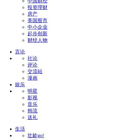
中国财经
投资理财
房产
美国股市
中小企业
起步创新
财经人物
言论
社论
评论
交流站
漫画
娱乐
明星
影视
音乐
韩流
送礼
生活
壮龄go!