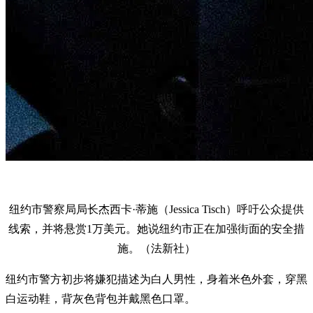
纽约市警察局局长杰西卡·蒂施（Jessica Tisch）呼吁公众提供
线索，并将悬赏1万美元。她说纽约市正在加强街面的安全措
施。（法新社）
纽约市警方初步将嫌犯描述为白人男性，身着米色外套，穿黑
白运动鞋，背灰色背包并戴黑色口罩。