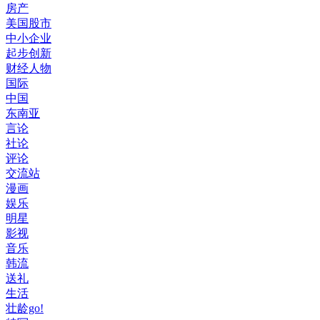
房产
美国股市
中小企业
起步创新
财经人物
国际
中国
东南亚
言论
社论
评论
交流站
漫画
娱乐
明星
影视
音乐
韩流
送礼
生活
壮龄go!