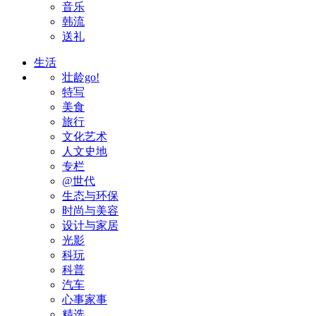
音乐
韩流
送礼
生活
壮龄go!
特写
美食
旅行
文化艺术
人文史地
专栏
@世代
生态与环保
时尚与美容
设计与家居
光影
科玩
科普
汽车
心事家事
精选