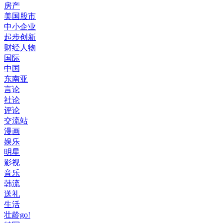
房产
美国股市
中小企业
起步创新
财经人物
国际
中国
东南亚
言论
社论
评论
交流站
漫画
娱乐
明星
影视
音乐
韩流
送礼
生活
壮龄go!