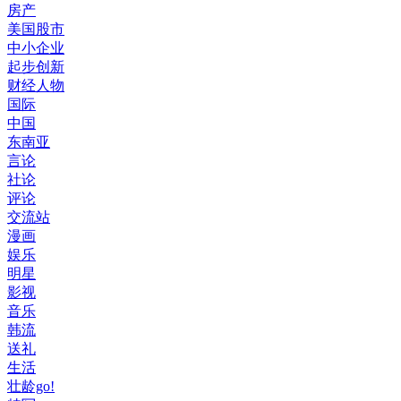
房产
美国股市
中小企业
起步创新
财经人物
国际
中国
东南亚
言论
社论
评论
交流站
漫画
娱乐
明星
影视
音乐
韩流
送礼
生活
壮龄go!