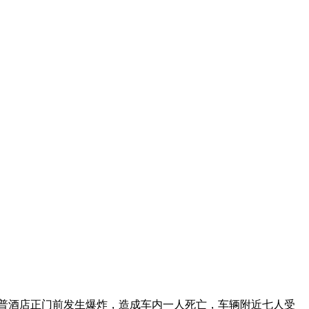
）在特朗普酒店正门前发生爆炸，造成车内一人死亡，车辆附近七人受