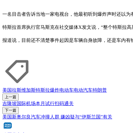
一名目击者告诉当地一家电视台，他最初听到爆炸声时还以为
特斯拉首席执行官马斯克在社交媒体X发文说，“整个特斯拉高
报道说，目前还不清楚事件起因是车辆自身故障，还是车内有物品
美国
拉斯维加斯
特斯拉
爆炸
电动车
电动汽车
特朗普
上一篇
吉隆坡国际机场本月试行扫码通关
下一篇
美国新奥尔良汽车冲撞人群 嫌凶疑与“伊斯兰国”有关