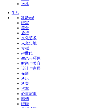
送礼
生活
壮龄go!
特写
美食
旅行
文化艺术
人文史地
专栏
@世代
生态与环保
时尚与美容
设计与家居
光影
科玩
科普
汽车
心事家事
精选
特辑