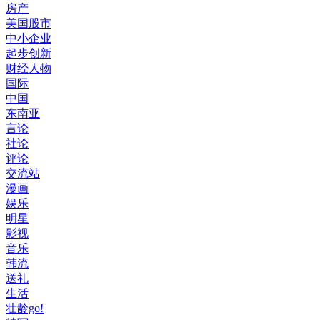
房产
美国股市
中小企业
起步创新
财经人物
国际
中国
东南亚
言论
社论
评论
交流站
漫画
娱乐
明星
影视
音乐
韩流
送礼
生活
壮龄go!