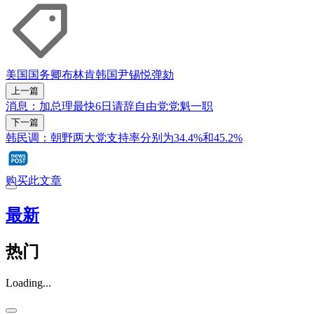
美国国务卿
布林肯
韩国
尹锡悦
弹劾
上一篇
消息：加总理最快6日请辞自由党党魁一职
下一篇
韩民调：朝野两大党支持率分别为34.4%和45.2%
购买此文章
最新
热门
Loading...