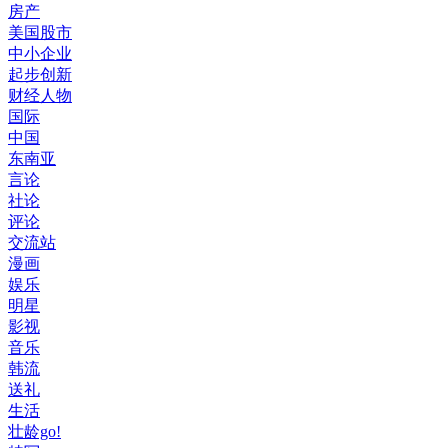
房产
美国股市
中小企业
起步创新
财经人物
国际
中国
东南亚
言论
社论
评论
交流站
漫画
娱乐
明星
影视
音乐
韩流
送礼
生活
壮龄go!