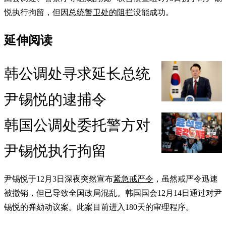
悦执行拘留，但因
总统警卫处的阻拦
没能成功。
延伸阅读
韩公调处寻求延长总统
尹锡悦的逮捕令
韩国公调处委托警方对
尹锡悦执行拘留
尹锡悦于12月3日深夜突然宣布
紧急戒严令
，虽然戒严令迅速
被撤销，但已导致全国政局混乱。韩国国会12月14日通过对尹
锡悦的弹劾动议案。此案目前进入180天的审理程序。