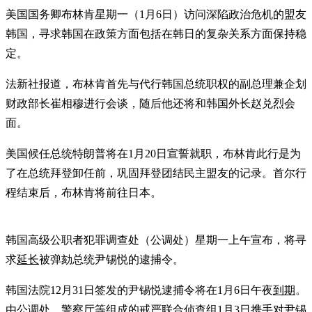
美国国务卿布林肯星期一（1月6日）访问深陷政治危机的盟友
韩国，寻求韩国在政策方面包括在韩日的复杂关系方面保持稳
定。
法新社报道，布林肯首先与代行韩国总统职权的副总理兼企划
财政部长崔相穆进行会谈，随后他还将和韩国外长赵兑烈会
面。
美国候任总统特朗普将在1月20日宣誓就职，布林肯此行是为
了在总统拜登卸任前，巩固拜登团结民主盟友的记录。首尔行
程结束后，布林肯将前往日本。
韩国高级公职者犯罪调查处（公调处）星期一上午宣布，将寻
求
延长
被弹劾总统尹锡悦的逮捕令。
韩国法院12月31日签发的尹锡悦逮捕令将在1月6日午夜
到期
。
由公调处、警察厅等组成的戒严联合侦查组1月3日携手对尹锡