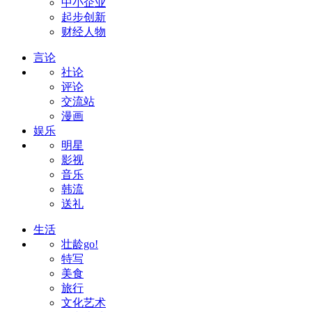
中小企业
起步创新
财经人物
言论
社论
评论
交流站
漫画
娱乐
明星
影视
音乐
韩流
送礼
生活
壮龄go!
特写
美食
旅行
文化艺术