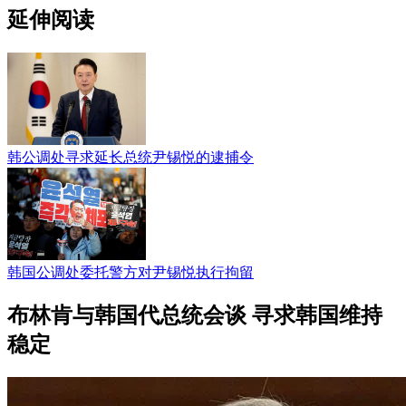
延伸阅读
韩公调处寻求延长总统尹锡悦的逮捕令
韩国公调处委托警方对尹锡悦执行拘留
布林肯与韩国代总统会谈 寻求韩国维持
稳定