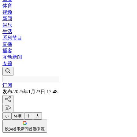
体育
视频
新闻
娱乐
生活
系列节目
直播
播客
互动新闻
专题
订阅
发布
/
2025年1月23日 17:48
小
标准
中
大
设为谷歌新闻首选来源