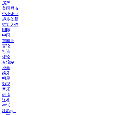
房产
美国股市
中小企业
起步创新
财经人物
国际
中国
东南亚
言论
社论
评论
交流站
漫画
娱乐
明星
影视
音乐
韩流
送礼
生活
壮龄go!