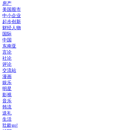
房产
美国股市
中小企业
起步创新
财经人物
国际
中国
东南亚
言论
社论
评论
交流站
漫画
娱乐
明星
影视
音乐
韩流
送礼
生活
壮龄go!