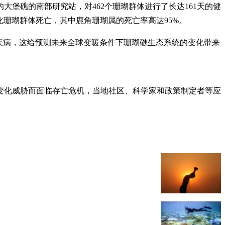
堡礁的南部研究站，对462个珊瑚群体进行了长达161天的健
白化珊瑚群体死亡，其中鹿角珊瑚属的死亡率高达95%。
疾病，这给预测未来全球变暖条件下珊瑚礁生态系统的变化带来
变化威胁而面临存亡危机，当地社区、科学家和政策制定者等应