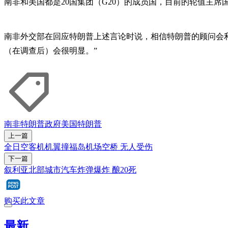
南非和美国都是20国集团（G20）的成员国，目前的轮值主席
南非外交部在回应特朗普上述言论时说，相信特朗普的顾问会
（在调查后）会很明显。”
南非
特朗普政府
美国
特朗普
上一篇
全日空客机机翼撞福岛机场空桥 无人受伤
下一篇
叙利亚北部城市汽车炸弹爆炸 酿20死
购买此文章
最新