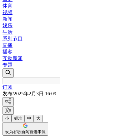
体育
视频
新闻
娱乐
生活
系列节目
直播
播客
互动新闻
专题
订阅
发布
/
2025年2月3日 16:09
小
标准
中
大
设为谷歌新闻首选来源