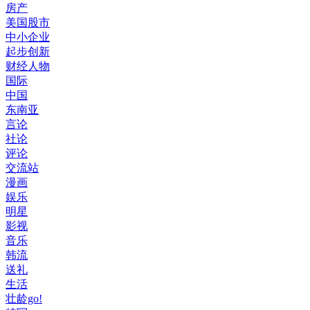
房产
美国股市
中小企业
起步创新
财经人物
国际
中国
东南亚
言论
社论
评论
交流站
漫画
娱乐
明星
影视
音乐
韩流
送礼
生活
壮龄go!