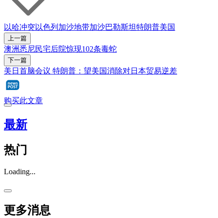
以哈冲突
以色列
加沙地带
加沙
巴勒斯坦
特朗普
美国
上一篇
澳洲悉尼民宅后院惊现102条毒蛇
下一篇
美日首脑会议 特朗普：望美国消除对日本贸易逆差
购买此文章
最新
热门
Loading...
更多消息