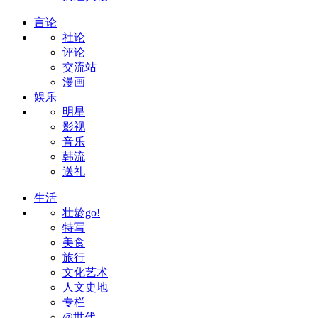
言论
社论
评论
交流站
漫画
娱乐
明星
影视
音乐
韩流
送礼
生活
壮龄go!
特写
美食
旅行
文化艺术
人文史地
专栏
@世代