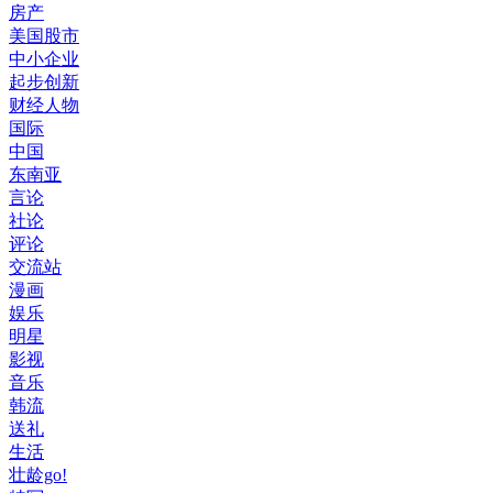
房产
美国股市
中小企业
起步创新
财经人物
国际
中国
东南亚
言论
社论
评论
交流站
漫画
娱乐
明星
影视
音乐
韩流
送礼
生活
壮龄go!