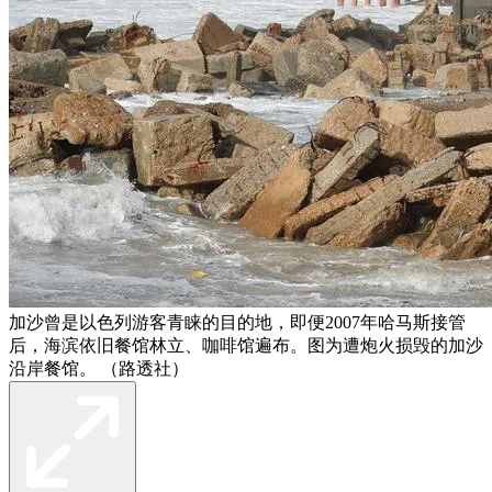
加沙曾是以色列游客青睐的目的地，即便2007年哈马斯接管
后，海滨依旧餐馆林立、咖啡馆遍布。图为遭炮火损毁的加沙
沿岸餐馆。 （路透社）