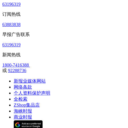
63196319
订阅热线
63883838
早报广告联系
63196319
新闻热线
1800-7416388
或
92288736
新报业媒体网站
网络条款
个人资料保护声明
全检索
ZShop集品店
海峡时报
商业时报