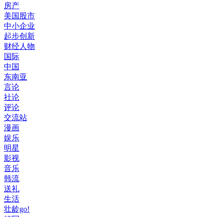
房产
美国股市
中小企业
起步创新
财经人物
国际
中国
东南亚
言论
社论
评论
交流站
漫画
娱乐
明星
影视
音乐
韩流
送礼
生活
壮龄go!