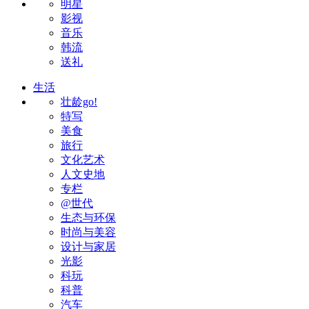
明星
影视
音乐
韩流
送礼
生活
壮龄go!
特写
美食
旅行
文化艺术
人文史地
专栏
@世代
生态与环保
时尚与美容
设计与家居
光影
科玩
科普
汽车