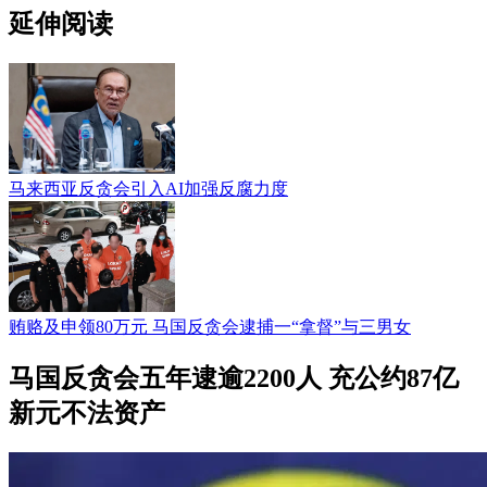
延伸阅读
马来西亚反贪会引入AI加强反腐力度
贿赂及申领80万元 马国反贪会逮捕一“拿督”与三男女
马国反贪会五年逮逾2200人 充公约87亿
新元不法资产