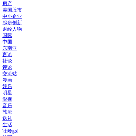
房产
美国股市
中小企业
起步创新
财经人物
国际
中国
东南亚
言论
社论
评论
交流站
漫画
娱乐
明星
影视
音乐
韩流
送礼
生活
壮龄go!