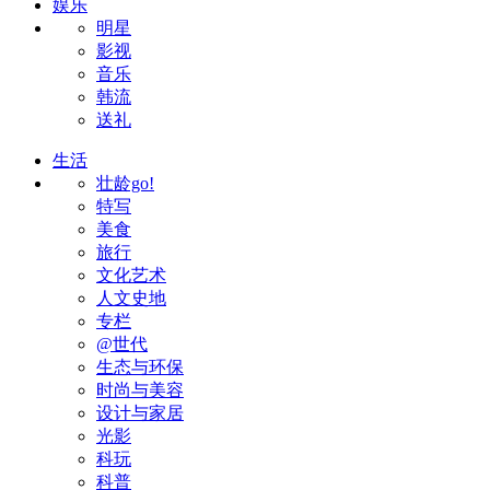
娱乐
明星
影视
音乐
韩流
送礼
生活
壮龄go!
特写
美食
旅行
文化艺术
人文史地
专栏
@世代
生态与环保
时尚与美容
设计与家居
光影
科玩
科普