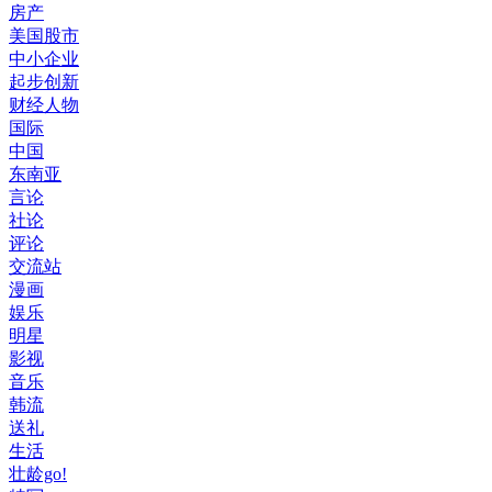
房产
美国股市
中小企业
起步创新
财经人物
国际
中国
东南亚
言论
社论
评论
交流站
漫画
娱乐
明星
影视
音乐
韩流
送礼
生活
壮龄go!