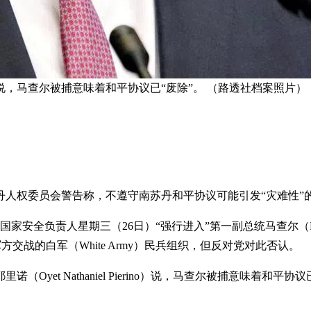
说，马查尔被捕意味着和平协议已“废除”。 （路透社档案照片）
丹人权委员会警告称，不遵守南苏丹和平协议可能引发“灾难性”
安全负责人星期三（26日）“强行进入”第一副总统马查尔（Riek
方交战的白军（White Army）民兵组织，但反对党对此否认。
（Oyet Nathaniel Pierino）说，马查尔被捕意味着