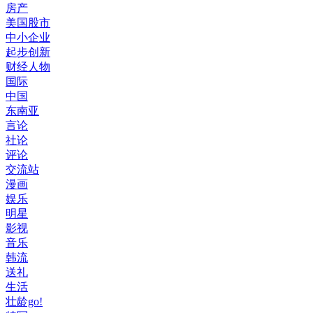
房产
美国股市
中小企业
起步创新
财经人物
国际
中国
东南亚
言论
社论
评论
交流站
漫画
娱乐
明星
影视
音乐
韩流
送礼
生活
壮龄go!