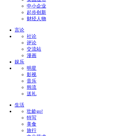
中小企业
起步创新
财经人物
言论
社论
评论
交流站
漫画
娱乐
明星
影视
音乐
韩流
送礼
生活
壮龄go!
特写
美食
旅行