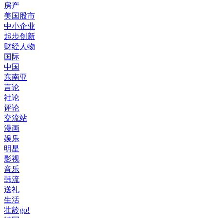
房产
美国股市
中小企业
起步创新
财经人物
国际
中国
东南亚
言论
社论
评论
交流站
漫画
娱乐
明星
影视
音乐
韩流
送礼
生活
壮龄go!