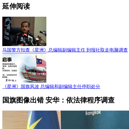
延伸阅读
马国警方扣查《星洲》总编辑副编辑主任 到报社取走电脑调查
《星洲》国旗风波 总编辑和副编辑主任停职处分
国旗图像出错 安华：依法律程序调查