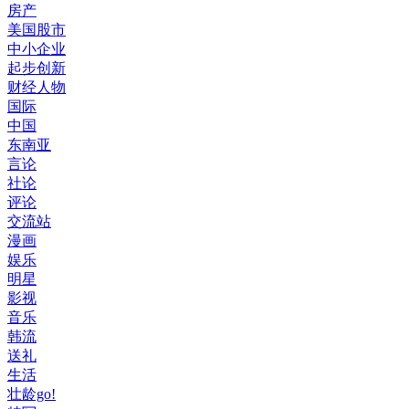
房产
美国股市
中小企业
起步创新
财经人物
国际
中国
东南亚
言论
社论
评论
交流站
漫画
娱乐
明星
影视
音乐
韩流
送礼
生活
壮龄go!