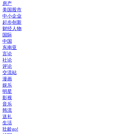
房产
美国股市
中小企业
起步创新
财经人物
国际
中国
东南亚
言论
社论
评论
交流站
漫画
娱乐
明星
影视
音乐
韩流
送礼
生活
壮龄go!