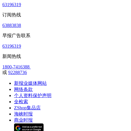
63196319
订阅热线
63883838
早报广告联系
63196319
新闻热线
1800-7416388
或
92288736
新报业媒体网站
网络条款
个人资料保护声明
全检索
ZShop集品店
海峡时报
商业时报