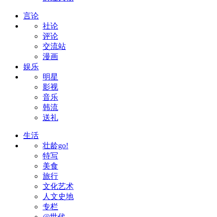
言论
社论
评论
交流站
漫画
娱乐
明星
影视
音乐
韩流
送礼
生活
壮龄go!
特写
美食
旅行
文化艺术
人文史地
专栏
@世代