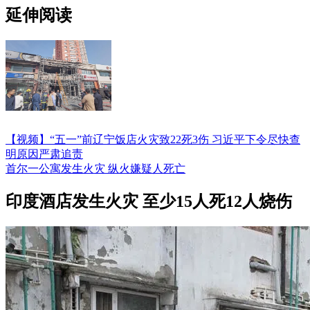
延伸阅读
【视频】“五一”前辽宁饭店火灾致22死3伤 习近平下令尽快查
明原因严肃追责
首尔一公寓发生火灾 纵火嫌疑人死亡
印度酒店发生火灾 至少15人死12人烧伤