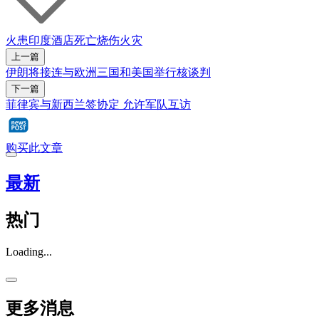
火患
印度
酒店
死亡
烧伤
火灾
上一篇
伊朗将接连与欧洲三国和美国举行核谈判
下一篇
菲律宾与新西兰签协定 允许军队互访
购买此文章
最新
热门
Loading...
更多消息