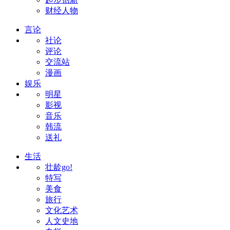
财经人物
言论
社论
评论
交流站
漫画
娱乐
明星
影视
音乐
韩流
送礼
生活
壮龄go!
特写
美食
旅行
文化艺术
人文史地