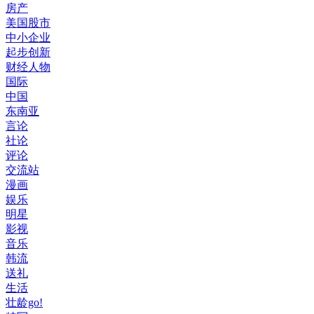
房产
美国股市
中小企业
起步创新
财经人物
国际
中国
东南亚
言论
社论
评论
交流站
漫画
娱乐
明星
影视
音乐
韩流
送礼
生活
壮龄go!