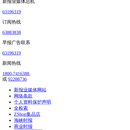
新报业媒体总机
63196319
订阅热线
63883838
早报广告联系
63196319
新闻热线
1800-7416388
或
92288736
新报业媒体网站
网络条款
个人资料保护声明
全检索
ZShop集品店
海峡时报
商业时报