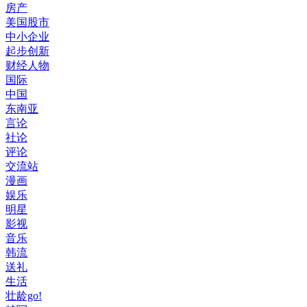
房产
美国股市
中小企业
起步创新
财经人物
国际
中国
东南亚
言论
社论
评论
交流站
漫画
娱乐
明星
影视
音乐
韩流
送礼
生活
壮龄go!