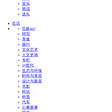
音乐
韩流
送礼
生活
壮龄go!
特写
美食
旅行
文化艺术
人文史地
专栏
@世代
生态与环保
时尚与美容
设计与家居
光影
科玩
科普
汽车
心事家事