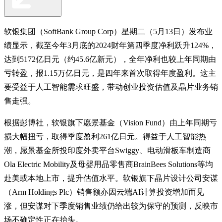
软银集团（SoftBank Group Corp）星期二（5月13日）发布业
绩显示，截至今年3月底的2024财年第四季度净利跃升124%，
达到5172亿日元（约45.6亿新元），全年净利也较上年同期由
亏转盈，报1.15万亿日元，是四年来首次取得年度盈利。这主
要受益于人工智能需求旺盛，带动创业投资估值及晶片业务销
售走强。
根据彭博社，软银旗下愿景基金（Vision Fund）由上年同期亏
损大幅扭亏，取得季度盈利261亿日元。得益于人工智能热
潮，愿景基金所投印度外卖平台Swiggy、电动滑板车制造商
Ola Electric Mobility及母婴用品零售商BrainBees Solutions等均
赴美或本地上市，提升估值水平。软银旗下晶片设计公司安谋
（Arm Holdings Plc）销售额亦因云端AI计算投资增加而见
涨，但安谋对下季度销售业绩仍给出较为保守的预测，反映市
场不确定性正在抬头。