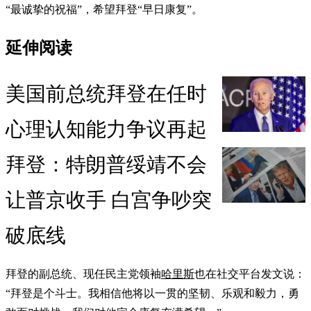
“最诚挚的祝福”，希望拜登“早日康复”。
延伸阅读
美国前总统拜登在任时
心理认知能力争议再起
拜登：特朗普绥靖不会
让普京收手 白宫争吵突
破底线
拜登的副总统、现任民主党领袖
哈里斯
也在社交平台发文说：
“拜登是个斗士。我相信他将以一贯的坚韧、乐观和毅力，勇