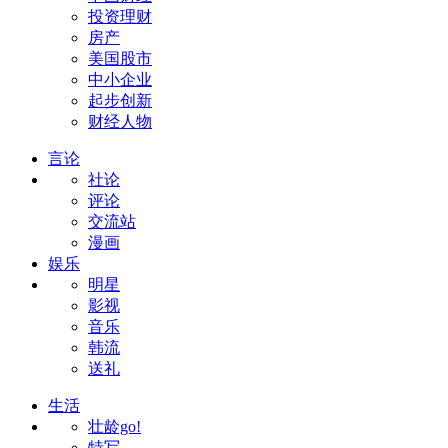
投资理财
房产
美国股市
中小企业
起步创新
财经人物
言论
社论
评论
交流站
漫画
娱乐
明星
影视
音乐
韩流
送礼
生活
壮龄go!
特写