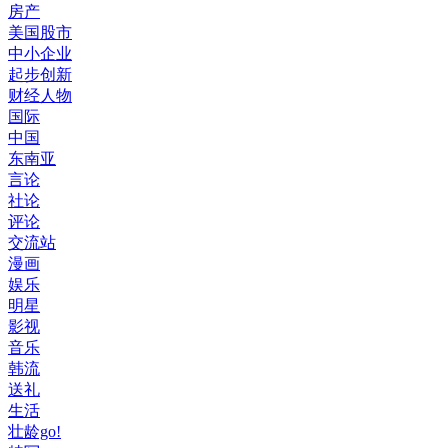
房产
美国股市
中小企业
起步创新
财经人物
国际
中国
东南亚
言论
社论
评论
交流站
漫画
娱乐
明星
影视
音乐
韩流
送礼
生活
壮龄go!