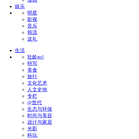
娱乐
明星
影视
音乐
韩流
送礼
生活
壮龄go!
特写
美食
旅行
文化艺术
人文史地
专栏
@世代
生态与环保
时尚与美容
设计与家居
光影
科玩