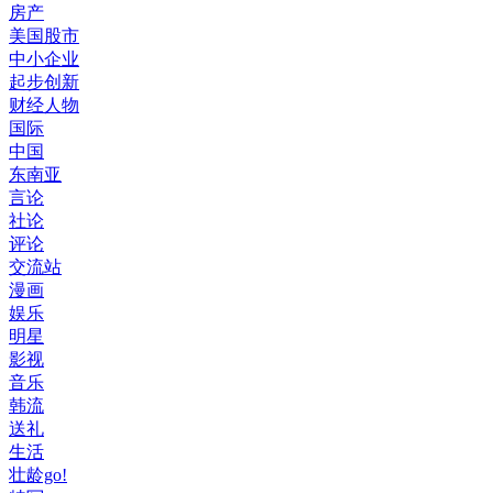
房产
美国股市
中小企业
起步创新
财经人物
国际
中国
东南亚
言论
社论
评论
交流站
漫画
娱乐
明星
影视
音乐
韩流
送礼
生活
壮龄go!