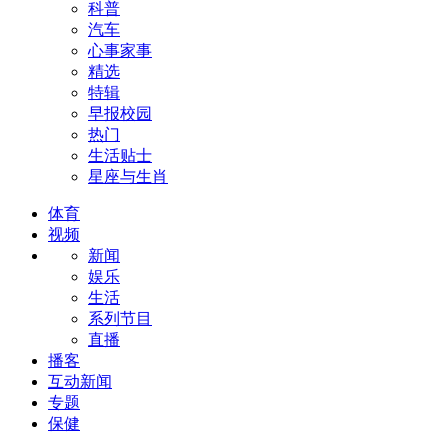
科普
汽车
心事家事
精选
特辑
早报校园
热门
生活贴士
星座与生肖
体育
视频
新闻
娱乐
生活
系列节目
直播
播客
互动新闻
专题
保健