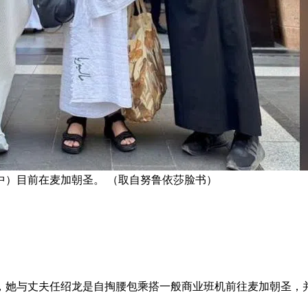
中）目前在麦加朝圣。 （取自努鲁依莎脸书）
，她与丈夫任绍龙是自掏腰包乘搭一般商业班机前往麦加朝圣，