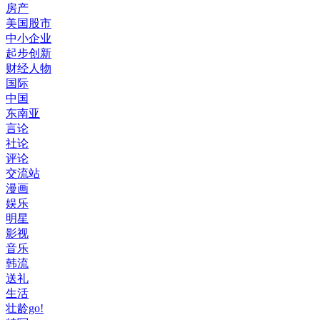
房产
美国股市
中小企业
起步创新
财经人物
国际
中国
东南亚
言论
社论
评论
交流站
漫画
娱乐
明星
影视
音乐
韩流
送礼
生活
壮龄go!