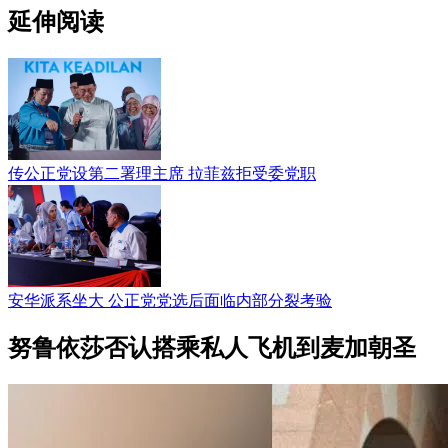
延伸阅读
传公正党设第二署理主席 拉菲兹拒受委党职
安华派系坐大 公正党党选后面临内部分裂考验
努鲁依莎否认搭乘私人飞机到麦加朝圣