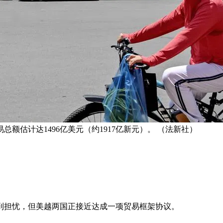
额估计达1496亿美元（约1917亿新元）。 （法新社）
到担忧，但美越两国正接近达成一项贸易框架协议。