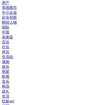
房产
美国股市
中小企业
起步创新
财经人物
国际
中国
东南亚
言论
社论
评论
交流站
漫画
娱乐
明星
影视
音乐
韩流
送礼
生活
壮龄go!