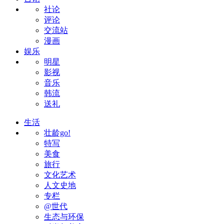
社论
评论
交流站
漫画
娱乐
明星
影视
音乐
韩流
送礼
生活
壮龄go!
特写
美食
旅行
文化艺术
人文史地
专栏
@世代
生态与环保