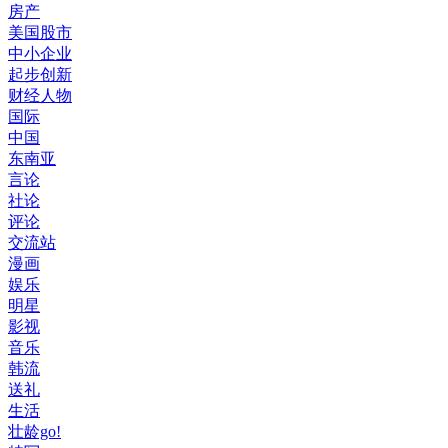
房产
美国股市
中小企业
起步创新
财经人物
国际
中国
东南亚
言论
社论
评论
交流站
漫画
娱乐
明星
影视
音乐
韩流
送礼
生活
壮龄go!