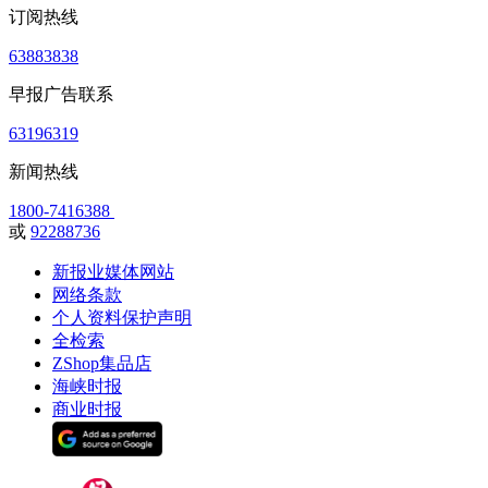
订阅热线
63883838
早报广告联系
63196319
新闻热线
1800-7416388
或
92288736
新报业媒体网站
网络条款
个人资料保护声明
全检索
ZShop集品店
海峡时报
商业时报