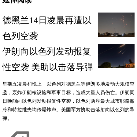
德黑兰14日凌晨再遭以
色列空袭
伊朗向以色列发动报复
性空袭 美助以击落导弹
星期五凌晨和晚上，
以色列对德黑兰等伊朗多地发动大规模空
袭
，轰炸伊朗核设施和军事目标，造成大量人员伤亡。伊朗同
日晚间向以色列发动报复性空袭，以色列两座最大城市耶路撒
冷和特拉维夫均传爆炸声。美国军方协助击落射向以色列的导
弹。