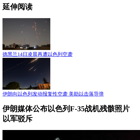
延伸阅读
德黑兰14日凌晨再遭以色列空袭
伊朗向以色列发动报复性空袭 美助以击落导弹
伊朗媒体公布以色列F-35战机残骸照片
以军驳斥