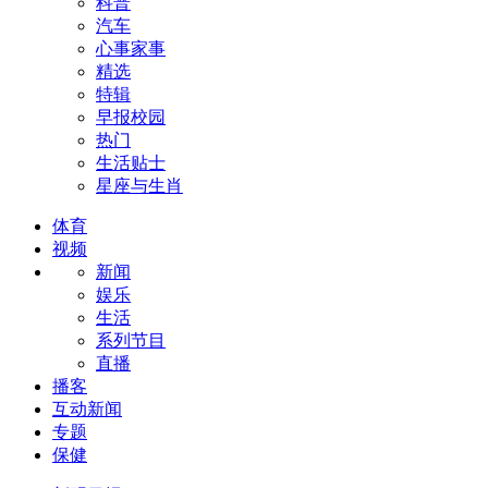
科普
汽车
心事家事
精选
特辑
早报校园
热门
生活贴士
星座与生肖
体育
视频
新闻
娱乐
生活
系列节目
直播
播客
互动新闻
专题
保健