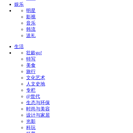
娱乐
明星
影视
音乐
韩流
送礼
生活
壮龄go!
特写
美食
旅行
文化艺术
人文史地
专栏
@世代
生态与环保
时尚与美容
设计与家居
光影
科玩