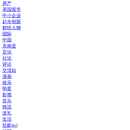
房产
美国股市
中小企业
起步创新
财经人物
国际
中国
东南亚
言论
社论
评论
交流站
漫画
娱乐
明星
影视
音乐
韩流
送礼
生活
壮龄go!