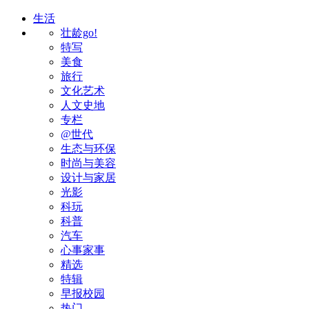
生活
壮龄go!
特写
美食
旅行
文化艺术
人文史地
专栏
@世代
生态与环保
时尚与美容
设计与家居
光影
科玩
科普
汽车
心事家事
精选
特辑
早报校园
热门