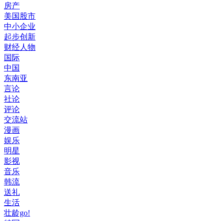
房产
美国股市
中小企业
起步创新
财经人物
国际
中国
东南亚
言论
社论
评论
交流站
漫画
娱乐
明星
影视
音乐
韩流
送礼
生活
壮龄go!