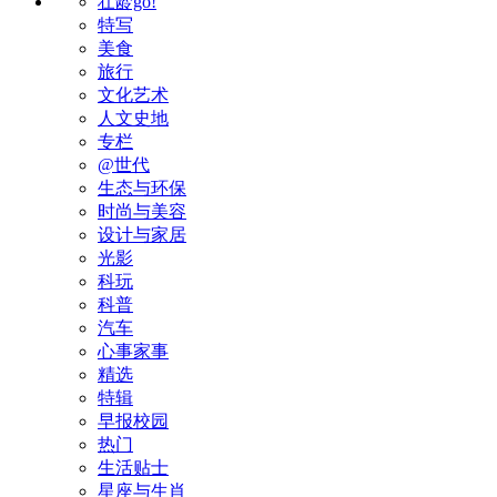
壮龄go!
特写
美食
旅行
文化艺术
人文史地
专栏
@世代
生态与环保
时尚与美容
设计与家居
光影
科玩
科普
汽车
心事家事
精选
特辑
早报校园
热门
生活贴士
星座与生肖