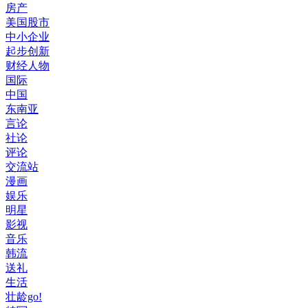
房产
美国股市
中小企业
起步创新
财经人物
国际
中国
东南亚
言论
社论
评论
交流站
漫画
娱乐
明星
影视
音乐
韩流
送礼
生活
壮龄go!