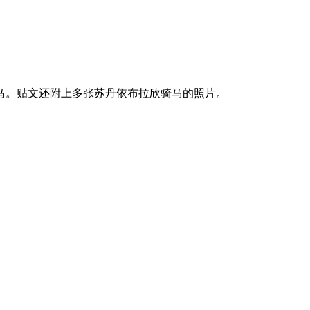
骑马。贴文还附上多张苏丹依布拉欣骑马的照片。