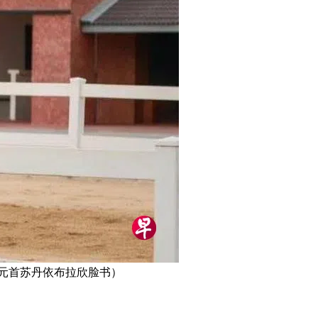
元首苏丹依布拉欣脸书）