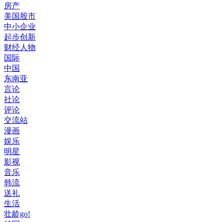
房产
美国股市
中小企业
起步创新
财经人物
国际
中国
东南亚
言论
社论
评论
交流站
漫画
娱乐
明星
影视
音乐
韩流
送礼
生活
壮龄go!