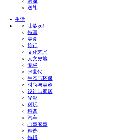
韩流
送礼
生活
壮龄go!
特写
美食
旅行
文化艺术
人文史地
专栏
@世代
生态与环保
时尚与美容
设计与家居
光影
科玩
科普
汽车
心事家事
精选
特辑