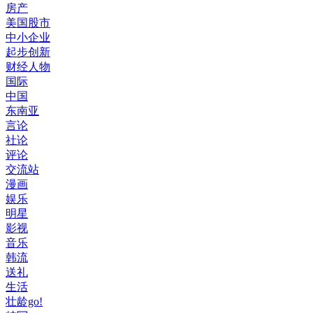
房产
美国股市
中小企业
起步创新
财经人物
国际
中国
东南亚
言论
社论
评论
交流站
漫画
娱乐
明星
影视
音乐
韩流
送礼
生活
壮龄go!