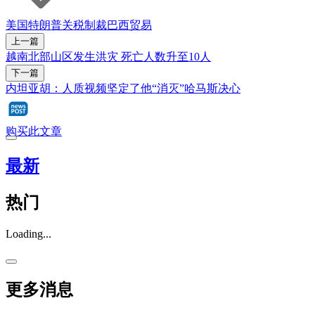
美国
特朗普
关税
制裁
巴西
贸易
上一篇
越南北部山区发生洪灾 死亡人数升至10人
下一篇
内坦亚胡：人质视频坚定了他“消灭”哈马斯决心
购买此文章
最新
热门
Loading...
更多消息