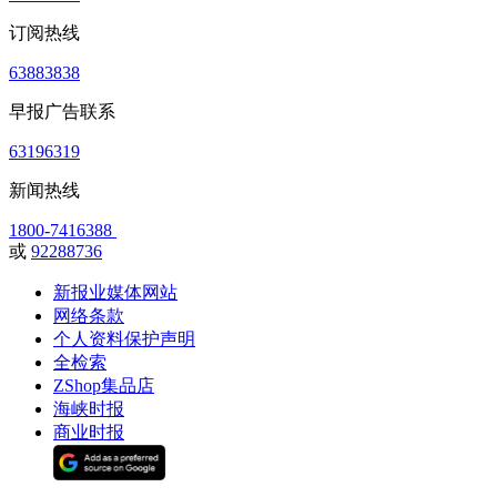
订阅热线
63883838
早报广告联系
63196319
新闻热线
1800-7416388
或
92288736
新报业媒体网站
网络条款
个人资料保护声明
全检索
ZShop集品店
海峡时报
商业时报