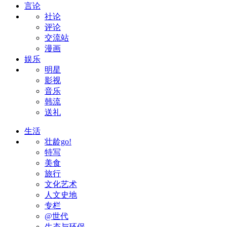
言论
社论
评论
交流站
漫画
娱乐
明星
影视
音乐
韩流
送礼
生活
壮龄go!
特写
美食
旅行
文化艺术
人文史地
专栏
@世代
生态与环保