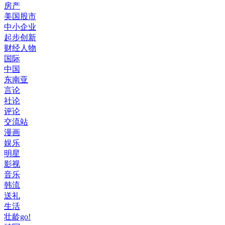
房产
美国股市
中小企业
起步创新
财经人物
国际
中国
东南亚
言论
社论
评论
交流站
漫画
娱乐
明星
影视
音乐
韩流
送礼
生活
壮龄go!