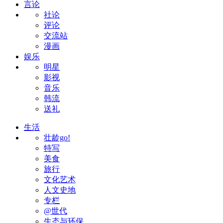
言论
社论
评论
交流站
漫画
娱乐
明星
影视
音乐
韩流
送礼
生活
壮龄go!
特写
美食
旅行
文化艺术
人文史地
专栏
@世代
生态与环保