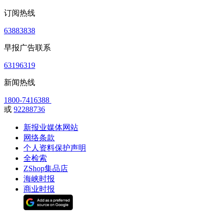
订阅热线
63883838
早报广告联系
63196319
新闻热线
1800-7416388
或
92288736
新报业媒体网站
网络条款
个人资料保护声明
全检索
ZShop集品店
海峡时报
商业时报