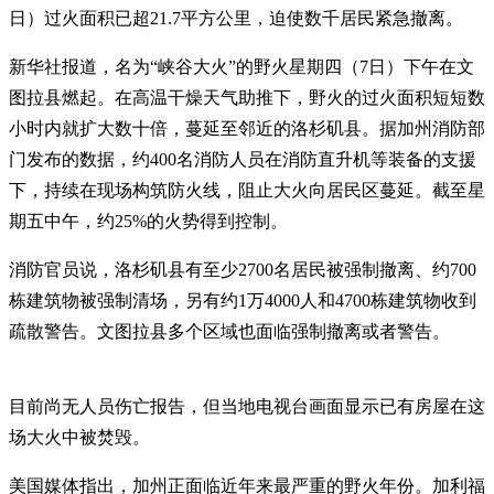
日）过火面积已超21.7平方公里，迫使数千居民紧急撤离。
新华社报道，名为“峡谷大火”的野火星期四（7日）下午在文
图拉县燃起。在高温干燥天气助推下，野火的过火面积短短数
小时内就扩大数十倍，蔓延至邻近的洛杉矶县。据加州消防部
门发布的数据，约400名消防人员在消防直升机等装备的支援
下，持续在现场构筑防火线，阻止大火向居民区蔓延。截至星
期五中午，约25%的火势得到控制。
消防官员说，洛杉矶县有至少2700名居民被强制撤离、约700
栋建筑物被强制清场，另有约1万4000人和4700栋建筑物收到
疏散警告。文图拉县多个区域也面临强制撤离或者警告。
目前尚无人员伤亡报告，但当地电视台画面显示已有房屋在这
场大火中被焚毁。
美国媒体指出，加州正面临近年来最严重的野火年份。加利福