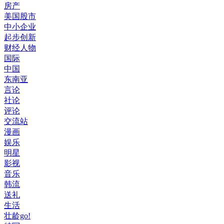
房产
美国股市
中小企业
起步创新
财经人物
国际
中国
东南亚
言论
社论
评论
交流站
漫画
娱乐
明星
影视
音乐
韩流
送礼
生活
壮龄go!