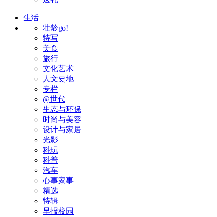
生活
壮龄go!
特写
美食
旅行
文化艺术
人文史地
专栏
@世代
生态与环保
时尚与美容
设计与家居
光影
科玩
科普
汽车
心事家事
精选
特辑
早报校园