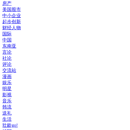
房产
美国股市
中小企业
起步创新
财经人物
国际
中国
东南亚
言论
社论
评论
交流站
漫画
娱乐
明星
影视
音乐
韩流
送礼
生活
壮龄go!