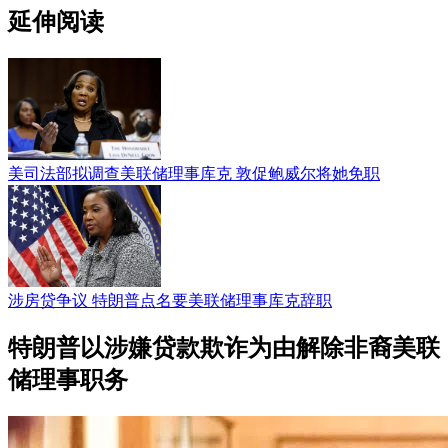
延伸阅读
美司法部拟调查美联储理事库克 敦促鲍威尔将她免职
涉房贷争议 特朗普点名要美联储理事库克辞职
特朗普以涉嫌贷款欺诈为由解除非裔美联
储理事职务