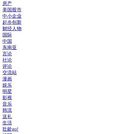
房产
美国股市
中小企业
起步创新
财经人物
国际
中国
东南亚
言论
社论
评论
交流站
漫画
娱乐
明星
影视
音乐
韩流
送礼
生活
壮龄go!