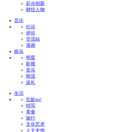
起步创新
财经人物
言论
社论
评论
交流站
漫画
娱乐
明星
影视
音乐
韩流
送礼
生活
壮龄go!
特写
美食
旅行
文化艺术
人文史地