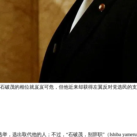
石破茂的相位就岌岌可危，但他近来却获得左翼反对党选民的支持
选出取代他的人；不过，“石破茂，别辞职”（Ishiba yame