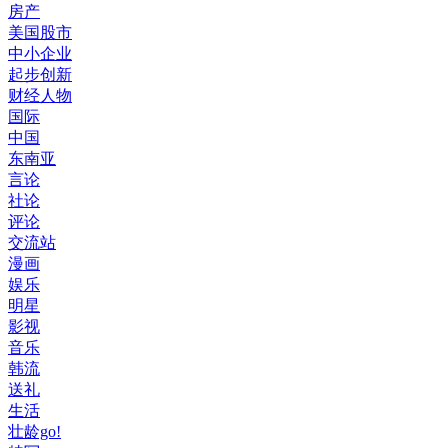
房产
美国股市
中小企业
起步创新
财经人物
国际
中国
东南亚
言论
社论
评论
交流站
漫画
娱乐
明星
影视
音乐
韩流
送礼
生活
壮龄go!