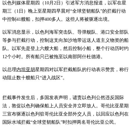
以色列媒体星期四（10月2日）引述军方消息报道，以军在星
期三（1日）晚上至星期四早晨对“全球坚韧船队”的拦截行动
中控制41艘船，扣押400多人。这些人将被驱逐出境。
以军消息显示，以色列海军突击队、导弹舰队、港口安全部队
等参与拦截行动，控制这支向加沙地带运送人道主义物资的船
队。以军先是登上六艘大船，然后控制小船，整个行动历时约
12个小时。所有船只已被拖至以南部阿什杜德港。
以总理
内坦亚胡
星期四对以军拦截船队的行动表示赞赏，称行
动阻止数十艘船只“进入战区”。
拦截事件发生后，多国发表声明，谴责以色列公然违反国际
法，敦促以色列确保船上人员安全并立即放人。哥伦比亚星期
三宣布驱逐以色列驻哥伦比亚全部外交人员，以回应以色列在
国际水域拦截“全球坚韧船队”时扣押两名哥伦比亚公民。