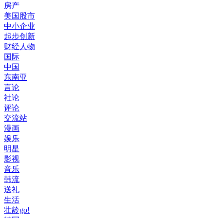
房产
美国股市
中小企业
起步创新
财经人物
国际
中国
东南亚
言论
社论
评论
交流站
漫画
娱乐
明星
影视
音乐
韩流
送礼
生活
壮龄go!