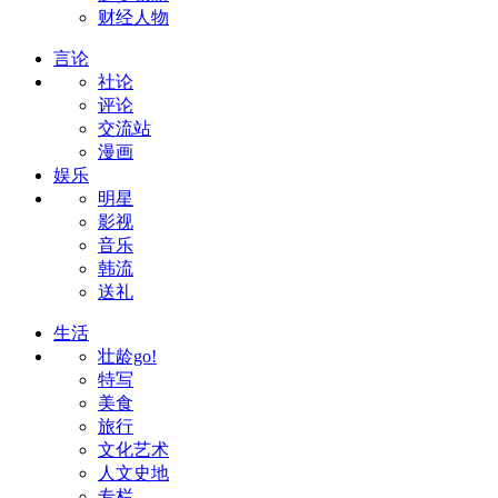
财经人物
言论
社论
评论
交流站
漫画
娱乐
明星
影视
音乐
韩流
送礼
生活
壮龄go!
特写
美食
旅行
文化艺术
人文史地
专栏