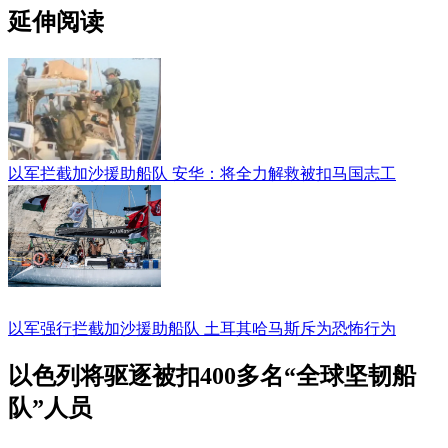
延伸阅读
以军拦截加沙援助船队 安华：将全力解救被扣马国志工
以军强行拦截加沙援助船队 土耳其哈马斯斥为恐怖行为
以色列将驱逐被扣400多名“全球坚韧船
队”人员