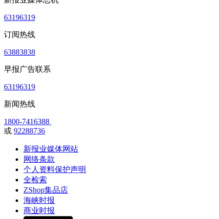
63196319
订阅热线
63883838
早报广告联系
63196319
新闻热线
1800-7416388
或
92288736
新报业媒体网站
网络条款
个人资料保护声明
全检索
ZShop集品店
海峡时报
商业时报