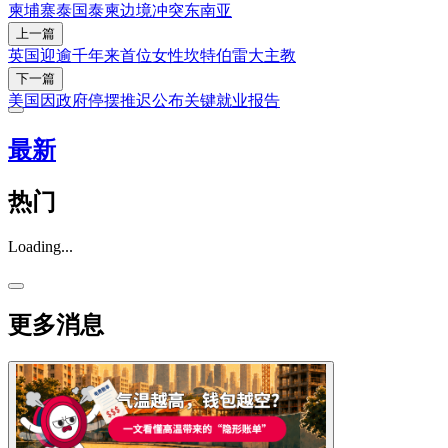
柬埔寨
泰国
泰柬边境冲突
东南亚
上一篇
英国迎逾千年来首位女性坎特伯雷大主教
下一篇
美国因政府停摆推迟公布关键就业报告
最新
热门
Loading...
更多消息