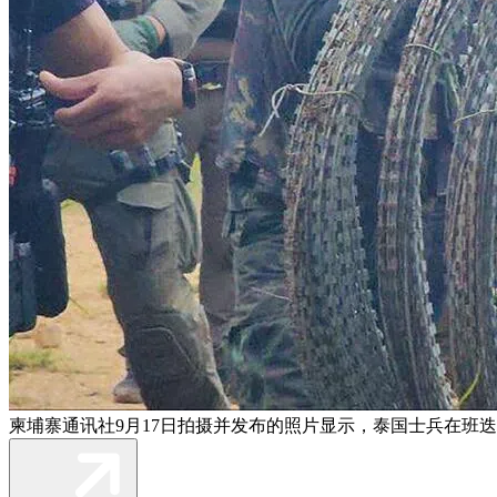
柬埔寨通讯社9月17日拍摄并发布的照片​​显示，泰国士兵在班迭棉吉