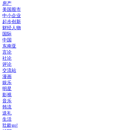
房产
美国股市
中小企业
起步创新
财经人物
国际
中国
东南亚
言论
社论
评论
交流站
漫画
娱乐
明星
影视
音乐
韩流
送礼
生活
壮龄go!