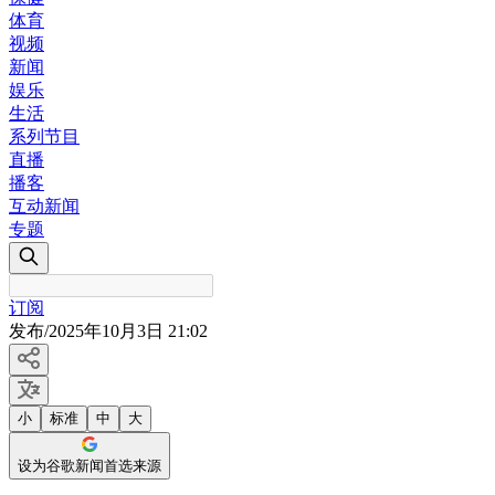
体育
视频
新闻
娱乐
生活
系列节目
直播
播客
互动新闻
专题
订阅
发布
/
2025年10月3日 21:02
小
标准
中
大
设为谷歌新闻首选来源